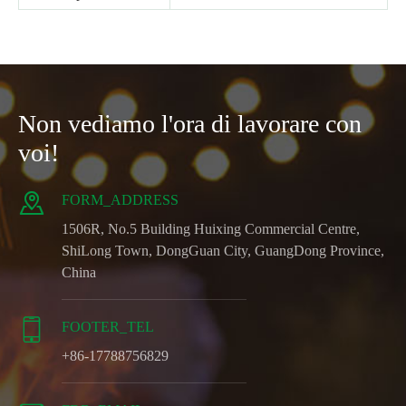
Non vediamo l'ora di lavorare con
voi!

FORM_ADDRESS
1506R, No.5 Building Huixing Commercial Centre,
ShiLong Town, DongGuan City, GuangDong Province,
China

FOOTER_TEL
+86-17788756829