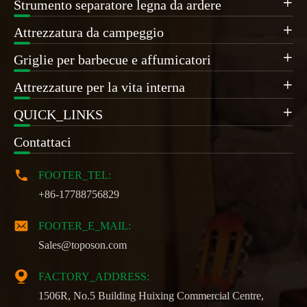
Strumento separatore legna da ardere

Attrezzatura da campeggio

Griglie per barbecue e affumicatori

Attrezzature per la vita interna

QUICK_LINKS

Contattaci

FOOTER_TEL:
+86-17788756829

FOOTER_E_MAIL:
Sales@toposon.com

FACTORY_ADDRESS:
1506R, No.5 Building Huixing Commercial Centre,